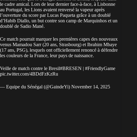
le cadre amical. Lors de leur dernier face-à-face, à Lisbonne
au Portugal, les Lions avaient renversé la vapeur après
l’ouverture du score par Lucas Paqueta grâce à un doublé
d’Habib Diallo, un but contre son camp de Marquinhos et un
doublé de Sadio Mané.
Ce match pourrait marquer les premières capes des
nouveaux
venus
Mamadou Sarr (20 ans, Strasbourg) et Ibrahim Mbaye
(17 ans, PSG), lesquels ont officiellement renoncé à défendre
les couleurs de la France, leur pays de naissance.
Veille de match contre le Bresil
#BRESEN
|
#FriendlyGame
pic.twitter.com/4BDdFzKzRu
— Equipe du Sénégal (@GaindeYi)
November 14, 2025