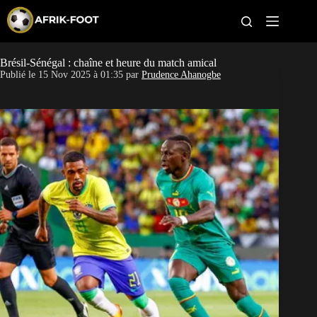
S
k
i
p
t
Brésil-Sénégal : chaîne et heure du match amical
CAN féminine
o
Publié le
15 Nov 2025 à 01:35
par
Prudence Ahanogbe
c
o
CAN 2027
n
t
Pays
e
n
t
Clubs
Classement
Paris sportifs