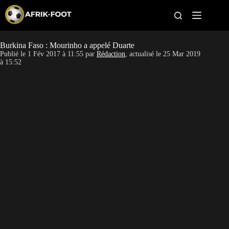
S
k
i
p
t
Burkina Faso : Mourinho a appelé Duarte
CAN féminine
o
Publié le
1 Fév 2017 à 11:55
par
Rédaction
, actualisé le
25 Mar 2019
c
à 15:52
o
CAN 2027
n
t
Pays
e
n
t
Clubs
Classement
Paris sportifs