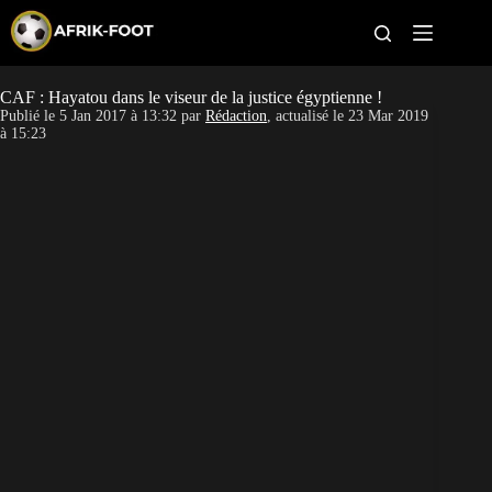
S
k
i
p
t
CAF : Hayatou dans le viseur de la justice égyptienne !
CAN féminine
o
Publié le
5 Jan 2017 à 13:32
par
Rédaction
, actualisé le
23 Mar 2019
c
à 15:23
o
CAN 2027
n
t
Pays
e
n
t
Clubs
Classement
Paris sportifs