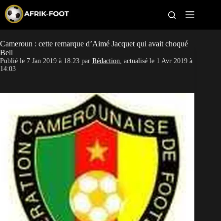
S
k
i
p
t
Cameroun : cette remarque d’Aimé Jacquet qui avait choqué
CAN féminine
o
Bell
c
Publié le
7 Jan 2019 à 18:23
par
Rédaction
, actualisé le
1 Avr 2019 à
o
CAN 2027
14:03
n
t
Pays
e
n
t
Clubs
Classement
Paris sportifs