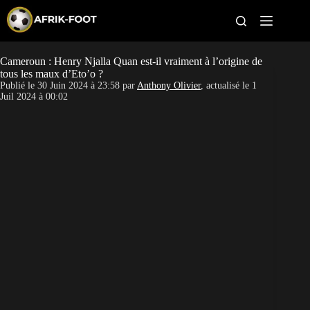
S
k
i
p
t
Cameroun : Henry Njalla Quan est-il vraiment à l’origine de
CAN féminine
o
tous les maux d’Eto’o ?
c
Publié le
30 Juin 2024 à 23:58
par
Anthony Olivier
, actualisé le
1
o
CAN 2027
Juil 2024 à 00:02
n
t
Pays
e
n
t
Clubs
Classement
Paris sportifs