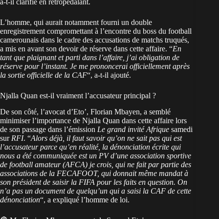
a-t-il clarifié en rétropédalant.
L’homme, qui aurait notamment fourni un double
enregistrement compromettant à l’encontre du boss du football
camerounais dans le cadre des accusations de matchs truqués,
a mis en avant son devoir de réserve dans cette affaire. “
En
tant que plaignant et parti dans l’affaire, j’ai obligation de
réserve pour l’instant. Je me prononcerai officiellement après
la sortie officielle de la CAF
“, a-t-il ajouté.
Njalla Quan est-il vraiment l’accusateur principal ?
De son côté, l’avocat d’Eto’, Florian Mbayen, a semblé
minimiser l’importance de Njalla Quan dans cette affaire lors
de son passage dans l’émission
Le grand invité Afrique
samedi
sur
RFI
. “
Alors déjà, il faut savoir qu’on ne sait pas qui est
l’accusateur parce qu’en réalité, la dénonciation écrite qui
nous a été communiquée est un PV d’une association sportive
de football amateur (AFCA) je crois, qui ne fait par partie des
associations de la FECAFOOT, qui donnait même mandat à
son président de saisir la FIFA pour les faits en question. On
n’a pas un document de quelqu’un qui a saisi la CAF de cette
dénonciation
“, a expliqué l’homme de loi.