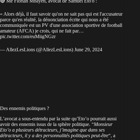
🔴 Me Florian Mbayen, avocat de Samuel Eto'o :
« Alors déjà, il faut savoir qu'on ne sait pas qui est l'accusateur
parce qu'en réalité, la dénonciation écrite qui nous a été
communiquée est un PV d'une association sportive de football
amateur (AFCA) je crois, qui ne fait par…
pic.twitter.com/euMiigNGzr
— AllezLesLions (@AllezLesLions)
June 29, 2024
Des ennemis politiques ?
L’avocat a sous-entendu par la suite qu’Eto’o pourrait aussi
avoir des ennemis issus de la sphère politique. “
Monsieur
Eto’o a plusieurs détracteurs, j’imagine que dans ses
détracteurs, il y a des personnalités politiques peut-être
“, a