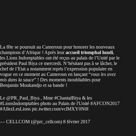
La fête se poursuit au Cameroun pour honorer les nouveaux
champions d’Afrique ! Après leur
accueil triomphal lundi
,
les Lions Indomptables ont été reçus au palais de l’Unité par le
président Paul Biya ce mercredi. N’hésitant pas à se lâcher, le
chef de l’Etat a notamment repris l’expression populaire en
vogue en ce moment au Cameroun en lançant “
vous les avez
mis dans la sauce
” ! Des moments inoubliables pour
Benjamin Moukandjo et sa bande !
Le
@PR_Paul_Biya
, Mme
#ChantalBiya
& les
#LionsIndomptables
photo au Palais de l'Unité
#AFCON2017
#AllezLesLions
pic.twitter.com/vclMXY0N0l
— CELLCOM (@prc_cellcom)
8 février 2017