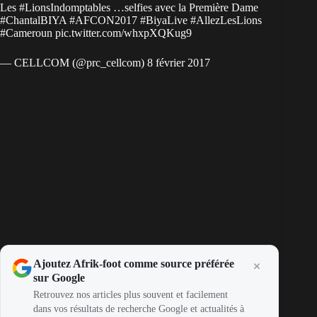
Les
#LionsIndomptables
…selfies avec la Première Dame
#ChantalBIYA
#AFCON2017
#BiyaLive
#AllezLesLions
#Cameroun
pic.twitter.com/whxpXQKug9
— CELLCOM (@prc_cellcom)
8 février 2017
Ajoutez Afrik-foot comme source préférée
sur Google
Retrouvez nos articles plus souvent et facilement
dans vos résultats de recherche Google et actualités à