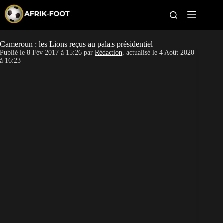
S
k
i
p
t
Cameroun : les Lions reçus au palais présidentiel
CAN féminine
o
Publié le
8 Fév 2017 à 15:26
par
Rédaction
, actualisé le
4 Août 2020
c
à 16:23
o
CAN 2027
n
t
Pays
e
n
t
Clubs
Classement
Paris sportifs