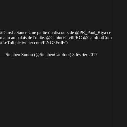
#DansLaSauce
Une partie du discours de
@PR_Paul_Biya
ce
matin au palais de l'unité.
@CabinetCivilPRC
@CamfootCom
#LeToli
pic.twitter.com/ILYG3FrdFO
— Stephen Sunou (@StephenCamfoot)
8 février 2017