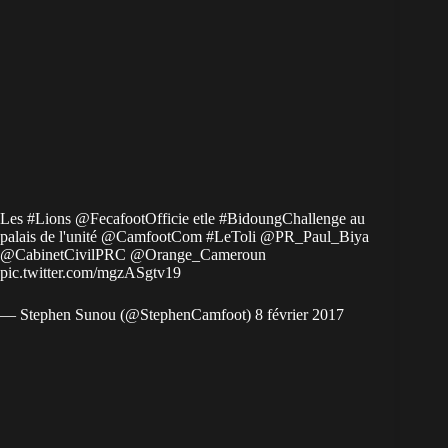
Les
#Lions
@FecafootOfficie
etle
#BidoungChallenge
au
palais de l'unité
@CamfootCom
#LeToli
@PR_Paul_Biya
@CabinetCivilPRC
@Orange_Cameroun
pic.twitter.com/mgzASgtv19
— Stephen Sunou (@StephenCamfoot)
8 février 2017