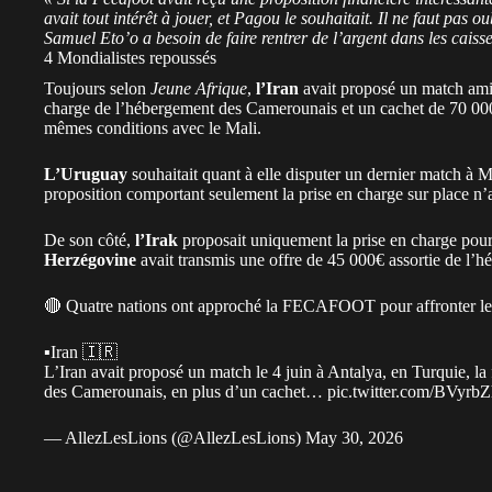
avait tout intérêt à jouer, et Pagou le souhaitait. Il ne faut pas o
Samuel Eto’o a besoin de faire rentrer de l’argent dans les caisse
4 Mondialistes repoussés
Toujours selon
Jeune Afrique
,
l’Iran
avait proposé un match amic
charge de l’hébergement des Camerounais et un cachet de 70 000
mêmes conditions avec le Mali.
L’Uruguay
souhaitait quant à elle disputer un dernier match à 
proposition comportant seulement la prise en charge sur place n’a
De son côté,
l’Irak
proposait uniquement la prise en charge pour
Herzégovine
avait transmis une offre de 45 000€ assortie de l’
🔴 Quatre nations ont approché la FECAFOOT pour affronter le
▪️Iran 🇮🇷
L’Iran avait proposé un match le 4 juin à Antalya, en Turquie, la
des Camerounais, en plus d’un cachet…
pic.twitter.com/BVyrb
— AllezLesLions (@AllezLesLions)
May 30, 2026