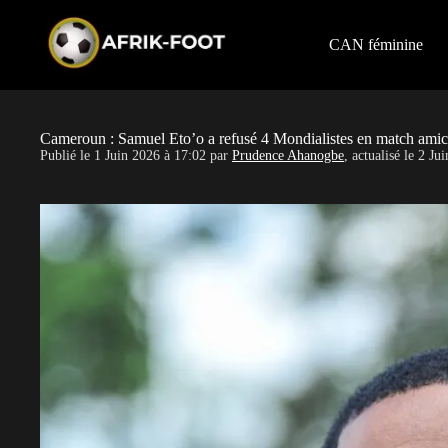
S
k
i
CAN féminine
p
t
o
c
o
Cameroun : Samuel Eto’o a refusé 4 Mondialistes en match amic
n
Publié le
1 Juin 2026 à 17:02
par
Prudence Ahanogbe
, actualisé le
2 Jui
t
e
n
t