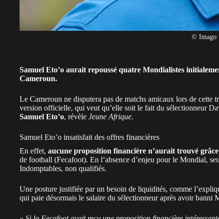
© Imago
Samuel Eto’o aurait repoussé quatre Mondialistes initialeme
Cameroun.
Le
Cameroun
ne disputera pas de matchs amicaux lors de cette t
version officielle, qui veut qu’elle soit le fait du sélectionneur 
Samuel Eto’o
, révèle
Jeune Afrique
.
Samuel Eto’o insatisfait des offres financières
En effet,
aucune proposition financière n’aurait trouvé grâc
de football (Fecafoot). En l’absence d’enjeu pour le Mondial, se
Indomptables, non qualifiés.
Une posture justifiée par un besoin de liquidités, comme l’expliq
qui paie désormais le salaire du sélectionneur après avoir
banni 
« Si la Fecafoot avait reçu une proposition financière intéressante