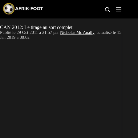
S
k
i
p
t
CAN 2012: Le tirage au sort complet
CAN féminine
o
Publié le
29 Oct 2011 à 21:57
par
Nicholas Mc Anally
, actualisé le
15
c
Jan 2019 à 00:02
o
CAN 2027
n
t
Pays
e
n
t
Clubs
Classement
Paris sportifs