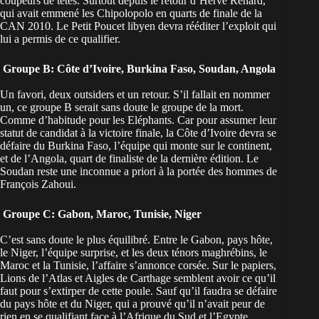
coupeurs de têtes. Surtout depuis le retour d’Hervé Renard,
qui avait emmené les Chipolopolo en quarts de finale de la
CAN 2010. Le Petit Poucet libyen devra rééditer l’exploit qui
lui a permis de ce qualifier.
Groupe B: Côte d’Ivoire, Burkina Faso, Soudan, Angola
Un favori, deux outsiders et un retour. S’il fallait en nommer
un, ce groupe B serait sans doute le groupe de la mort.
Comme d’habitude pour les Eléphants. Car pour assumer leur
statut de candidat à la victoire finale, la Côte d’Ivoire devra se
défaire du Burkina Faso, l’équipe qui monte sur le continent,
et de l’Angola, quart de finaliste de la dernière édition. Le
Soudan reste une inconnue a priori à la portée des hommes de
François Zahoui.
Groupe C: Gabon, Maroc, Tunisie, Niger
C’est sans doute le plus équilibré. Entre le Gabon, pays hôte,
le Niger, l’équipe surprise, et les deux ténors maghrébins, le
Maroc et la Tunisie, l’affaire s’annonce corsée. Sur le papiers,
Lions de l’Atlas et Aigles de Carthage semblent avoir ce qu’il
faut pour s’extirper de cette poule. Sauf qu’il faudra se défaire
du pays hôte et du Niger, qui a prouvé qu’il n’avait peur de
rien en se qualifiant face à l’Afrique du Sud et l’Egypte.