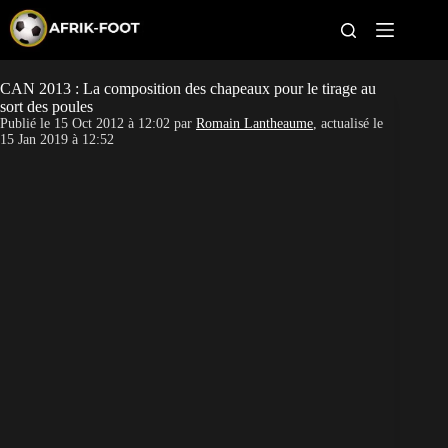
S
k
i
p
t
CAN 2013 : La composition des chapeaux pour le tirage au
CAN féminine
o
sort des poules
c
Publié le
15 Oct 2012 à 12:02
par
Romain Lantheaume
, actualisé le
o
CAN 2027
15 Jan 2019 à 12:52
n
t
Pays
e
n
t
Clubs
Classement
Paris sportifs