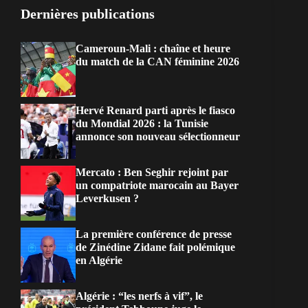
Dernières publications
Cameroun-Mali : chaîne et heure
du match de la CAN féminine 2026
Hervé Renard parti après le fiasco
du Mondial 2026 : la Tunisie
annonce son nouveau sélectionneur
Mercato : Ben Seghir rejoint par
un compatriote marocain au Bayer
Leverkusen ?
La première conférence de presse
de Zinédine Zidane fait polémique
en Algérie
Algérie : “les nerfs à vif”, le