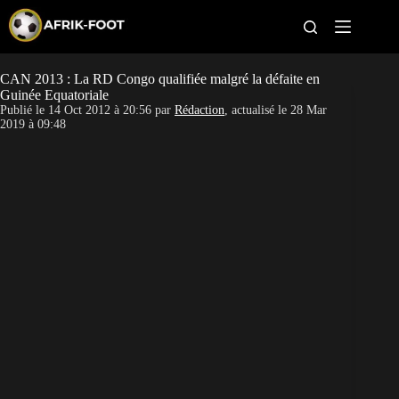
S
k
i
p
t
CAN 2013 : La RD Congo qualifiée malgré la défaite en
CAN féminine
o
Guinée Equatoriale
c
Publié le
14 Oct 2012 à 20:56
par
Rédaction
, actualisé le
28 Mar
o
CAN 2027
2019 à 09:48
n
t
Pays
e
n
t
Clubs
Classement
Paris sportifs