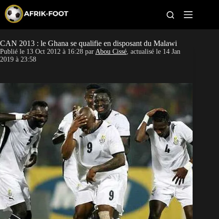
S
k
i
p
t
CAN 2013 : le Ghana se qualifie en disposant du Malawi
CAN féminine
o
Publié le
13 Oct 2012 à 16:28
par
Abou Cissé
, actualisé le
14 Jan
c
2019 à 23:58
o
CAN 2027
n
t
Pays
e
n
t
Clubs
Classement
Paris sportifs