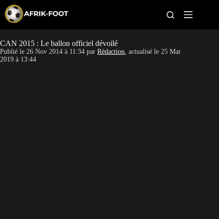
S
k
i
p
t
CAN 2015 : Le ballon officiel dévoilé
CAN féminine
o
Publié le
26 Nov 2014 à 11:34
par
Rédaction
, actualisé le
25 Mar
c
2019 à 13:44
o
CAN 2027
n
t
Pays
e
n
t
Clubs
Classement
Paris sportifs