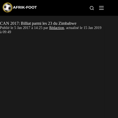
S
k
i
p
t
CAN 2017: Billiat parmi les 23 du Zimbabwe
CAN féminine
o
Publié le
5 Jan 2017 à 14:25
par
Rédaction
, actualisé le
15 Jan 2019
c
à 09:49
o
CAN 2027
n
t
Pays
e
n
t
Clubs
Classement
Paris sportifs