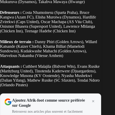
Mukuruva (Dynamos), Takabva Mawaya (Hwange)
Défenseurs :
Costa Nhamoinesu (Sparta Praha), Bruce
Kangwa (Azam FC), Elisha Muroiwa (Dynamos), Hardlife
Zvirekwi (Caps United), Oscar Machapa (AS Vita Club),
Onismor Bhasera (Supersport United), Lawrence Mhlanga
(Chicken Inn), Teenage Hadebe (Chicken Inn)
Milieux de terrain :
Danny Phiri (Golden Arrows), Willard
Katsande (Kaizer Chiefs), Khama Billiat (Mamelodi
Sundowns), Kudakwashe Mahachi (Golden Arrows),
Marvelous Nakamba (Vitesse Arnhem)
Attaquants :
Cuthbert Malajila (Bidvest Wits), Evans Rusike
(Maritzburg United), Tinotenda Kaderwere (Djuargardens),
Knowledge Musona (KV Oostende), Nyasha Mushekwi
(Dalian Yifang), Mathew Rusike (SC Sfaxien), Tendai Ndoro
(Orlando Pirates)
Ajoutez Afrik-foot comme source préférée
sur Google
Retrouvez nos articles plus souvent et facilement