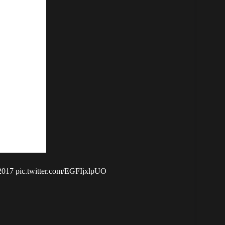
017
pic.twitter.com/EGFIjxlpUO