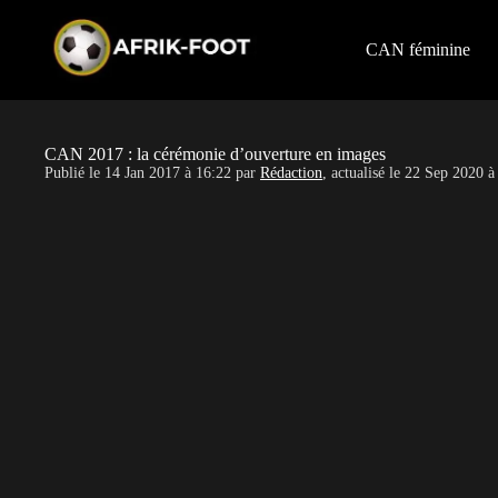
S
k
i
CAN féminine
p
t
o
c
o
CAN 2017 : la cérémonie d’ouverture en images
n
Publié le
14 Jan 2017 à 16:22
par
Rédaction
, actualisé le
22 Sep 2020 à
t
e
n
t