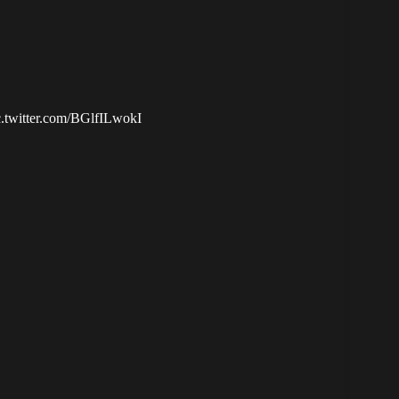
c.twitter.com/BGlfILwokI