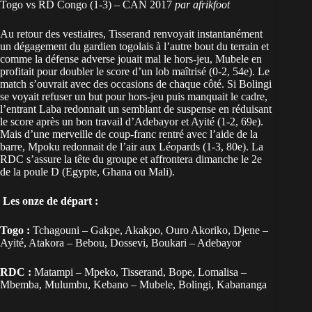
Togo vs RD Congo (1-3) – CAN 2017
par
afrikfoot
Au retour des vestiaires, Tisserand renvoyait instantanément
un dégagement du gardien togolais à l’autre bout du terrain et
comme la défense adverse jouait mal le hors-jeu, Mubele en
profitait pour doubler le score d’un lob maîtrisé (0-2, 54e). Le
match s’ouvrait avec des occasions de chaque côté. Si Bolingi
se voyait refuser un but pour hors-jeu puis manquait le cadre,
l’entrant Laba redonnait un semblant de suspense en réduisant
le score après un bon travail d’Adebayor et Ayité (1-2, 69e).
Mais d’une merveille de coup-franc rentré avec l’aide de la
barre, Mpoku redonnait de l’air aux Léopards (1-3, 80e). La
RDC s’assure la tête du groupe et affrontera dimanche le 2e
de la poule D (Egypte, Ghana ou Mali).
Les onze de départ :
Togo :
Tchagouni – Gakpe, Akakpo, Ouro Akoriko, Djene –
Ayité, Atakora – Bebou, Dossevi, Boukari – Adebayor
RDC :
Matampi – Mpeko, Tisserand, Bope, Lomalisa –
Mbemba, Mulumbu, Kebano – Mubele, Bolingi, Kabananga