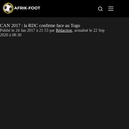
S
k
i
p
t
CAN 2017 : la RDC confirme face au Togo
CAN féminine
o
Publié le
24 Jan 2017 à 21:53
par
Rédaction
, actualisé le
22 Sep
c
2020 à 08:30
o
CAN 2027
n
t
Pays
e
n
t
Clubs
Classement
Paris sportifs