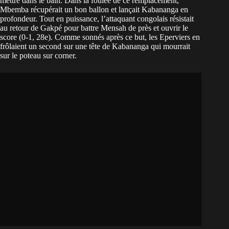
mettre dans le bain. Dans la foulée de ce remplacement,
Mbemba récupérait un bon ballon et lançait Kabananga en
profondeur. Tout en puissance, l’attaquant congolais résistait
au retour de Gakpé pour battre Mensah de près et ouvrir le
score (0-1, 28e). Comme sonnés après ce but, les Eperviers en
frôlaient un second sur une tête de Kabananga qui mourrait
sur le poteau sur corner.