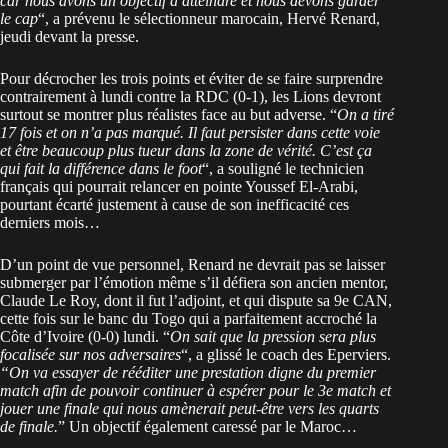
car nous avons un objectif à atteindre et nous devons garder
le cap
“, a prévenu le sélectionneur marocain, Hervé Renard,
jeudi devant la presse.
Pour décrocher les trois points et éviter de se faire surprendre
contrairement à lundi contre la RDC (0-1), les Lions devront
surtout se montrer plus réalistes face au but adverse. “
On a tiré
17 fois et on n’a pas marqué. Il faut persister dans cette voie
et être beaucoup plus tueur dans la zone de vérité. C’est ça
qui fait la différence dans le foot
“, a souligné le technicien
français qui pourrait relancer en pointe Youssef El-Arabi,
pourtant écarté justement à cause de son inefficacité ces
derniers mois…
D’un point de vue personnel, Renard ne devrait pas se laisser
submerger par l’émotion même s’il défiera son ancien mentor,
Claude Le Roy, dont il fut l’adjoint, et qui dispute sa 9e CAN,
cette fois sur le banc du Togo qui a parfaitement accroché la
Côte d’Ivoire (0-0) lundi. “
On sait que la pression sera plus
focalisée sur nos adversaires
“, a glissé le coach des Eperviers.
“On va essayer de rééditer une prestation digne du premier
match afin de pouvoir continuer à espérer pour le 3e match et
jouer une finale qui nous amènerait peut-être vers les quarts
de finale.
” Un objectif également caressé par le Maroc…