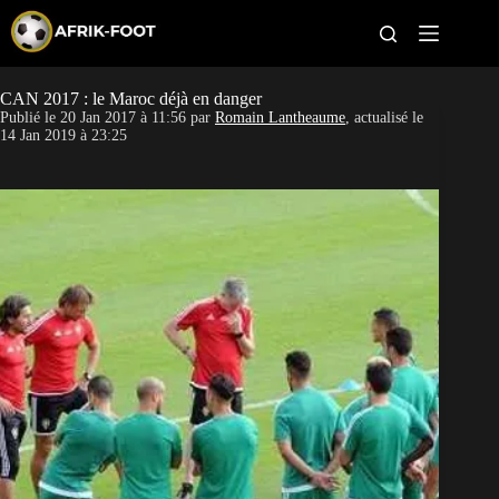
S
k
i
p
t
CAN 2017 : le Maroc déjà en danger
CAN féminine
o
Publié le
20 Jan 2017 à 11:56
par
Romain Lantheaume
, actualisé le
c
14 Jan 2019 à 23:25
o
CAN 2027
n
t
Pays
e
n
t
Clubs
Classement
Paris sportifs