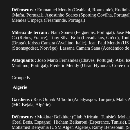
Défenseurs :
Emmanuel Mendy (Ceahlaul, Roumanie), Rudinilso
(Mafra, Portugal), Agostinho Soares (Sporting Covilha, Portuga
Mendes Umpeça (Freamunde, Portugal)
Milieux de terrain :
Nani Soares (Felgueiras, Portugal), Jose 
Ca (Reims, France), Tony Silva Brito (Levadiakos, Grèce), Toni 
(Braga), Idrissa Camara (Avellino, Italie), Jean Paul Mendy (US
(Stromsgodset, Norvège), Lassana Camara Sana (Académico de 
Attaquants :
Joao Mario Fernandes (Chaves, Portugal), Abel Is
Marítimo, Portugal), Frederic Mendy (Ulsan Hyundai, Corée du
Groupe B
Algérie
Gardiens :
Rais Ouhab M’bolhi (Antalyaspor, Turquie), Malik 
(MO Bejaia, Algérie).
Défenseurs :
Mokhtar Belkhiter (Club Africain, Tunisie), Moh
(Real Betis, Espagne), Hicham Belkaroui (Esperance, Tunisie), 
Mohamed Benyahia (USM Alger, Algérie), Ramy Bensebaïni (Stad