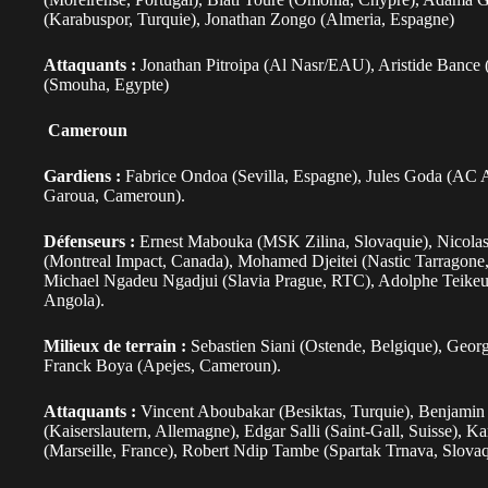
(Karabuspor, Turquie), Jonathan Zongo (Almeria, Espagne)
Attaquants :
Jonathan Pitroipa (Al Nasr/EAU), Aristide Banc
(Smouha, Egypte)
Cameroun
Gardiens :
Fabrice Ondoa (Sevilla, Espagne), Jules Goda (AC 
Garoua, Cameroun).
Défenseurs :
Ernest Mabouka (MSK Zilina, Slovaquie), Nicola
(Montreal Impact, Canada), Mohamed Djeitei (Nastic Tarragone, 
Michael Ngadeu Ngadjui (Slavia Prague, RTC), Adolphe Teike
Angola).
Milieux de terrain :
Sebastien Siani (Ostende, Belgique), Geor
Franck Boya (Apejes, Cameroun).
Attaquants :
Vincent Aboubakar (Besiktas, Turquie), Benjamin
(Kaiserslautern, Allemagne), Edgar Salli (Saint-Gall, Suisse), 
(Marseille, France), Robert Ndip Tambe (Spartak Trnava, Slovaq