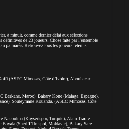
vier, à minuit, comme dernier délai aux sélections
s définitives de 23 joueurs. Chose faite par l’ensemble
e au palmarès. Retrouvez tous les joueurs retenus.
offi (ASEC Mimosas, Côte d’Ivoire), Aboubacar
RC Berkane, Maroc), Bakary Kone (Malaga, Espagne),
, France), Souleymane Kouanda, (ASEC Mimosas, Côte
ce Nacoulma (Kayserispor, Turquie), Alain Traore
le Bayala (Sheriff Tiraspol, Moldavie), Bakary Sare
uira (Lens, France), Abdoul Razack Traore