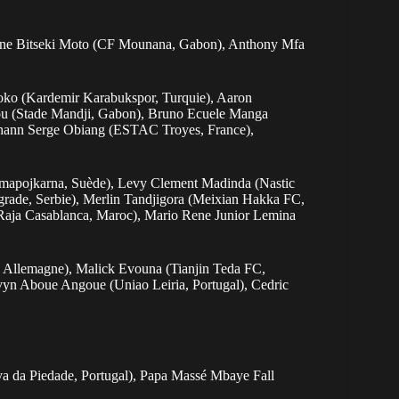
ane Bitseki Moto (CF Mounana, Gabon), Anthony Mfa
oko (Kardemir Karabukspor, Turquie), Aaron
ou (Stade Mandji, Gabon), Bruno Ecuele Manga
ohann Serge Obiang (ESTAC Troyes, France),
mapojkarna, Suède), Levy Clement Madinda (Nastic
rade, Serbie), Merlin Tandjigora (Meixian Hakka FC,
Raja Casablanca, Maroc), Mario Rene Junior Lemina
Allemagne), Malick Evouna (Tianjin Teda FC,
yn Aboue Angoue (Uniao Leiria, Portugal), Cedric
a da Piedade, Portugal), Papa Massé Mbaye Fall