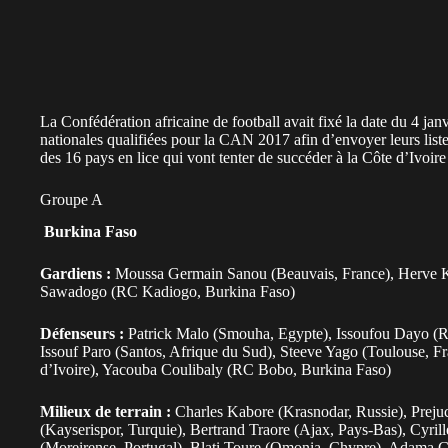
La Confédération africaine de football avait fixé la date du 4 jan
nationales qualifiées pour la CAN 2017 afin d’envoyer leurs liste
des 16 pays en lice qui vont tenter de succéder à la Côte d’Ivoir
Groupe A
Burkina Faso
Gardiens :
Moussa Germain Sanou (Beauvais, France), Herve K
Sawadogo (RC Kadiogo, Burkina Faso)
Défenseurs :
Patrick Malo (Smouha, Egypte), Issoufou Dayo (
Issouf Paro (Santos, Afrique du Sud), Steeve Yago (Toulouse
d’Ivoire), Yacouba Coulibaly (RC Bobo, Burkina Faso)
Milieux de terrain :
Charles Kabore (Krasnodar, Russie), Preju
(Kayserispor, Turquie), Bertrand Traore (Ajax, Pays-Bas), Cyril
(Moreirense, Portugal), Blati Toure (Omonia, Chypre), Adama G