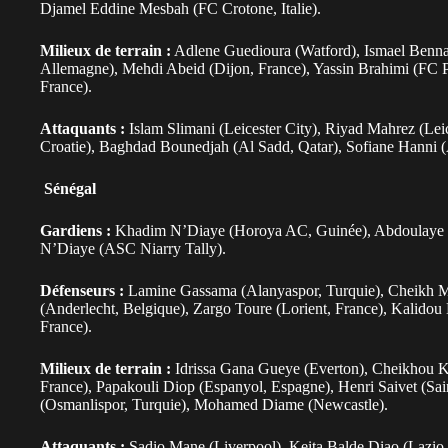
Djamel Eddine Mesbah (FC Crotone, Italie).
Milieux de terrain :
Adlene Guedioura (Watford), Ismael Bennac
Allemagne), Mehdi Abeid (Dijon, France), Yassin Brahimi (FC 
France).
Attaquants :
Islam Slimani (Leicester City), Riyad Mahrez (Lei
Croatie), Baghdad Bounedjah (Al Sadd, Qatar), Sofiane Hanni (
Sénégal
Gardiens :
Khadim N’Diaye (Horoya AC, Guinée), Abdoulaye Di
N’Diaye (ASC Niarry Tally).
Défenseurs :
Lamine Gassama (Alanyaspor, Turquie), Cheikh M
(Anderlecht, Belgique), Zargo Toure (Lorient, France), Kalidou K
France).
Milieux de terrain :
Idrissa Gana Gueye (Everton), Cheikhou 
France), Papakouli Diop (Espanyol, Espagne), Henri Saivet (Sai
(Osmanlispor, Turquie), Mohamed Diame (Newcastle).
Attaquants :
Sadio Mane (Liverpool), Keita Balde Diao (Lazio,