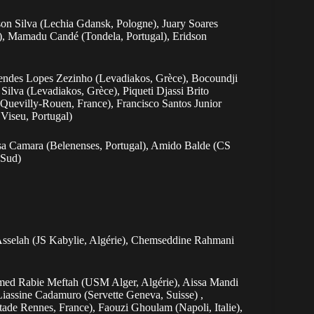
n Silva (Lechia Gdansk, Pologne), Juary Soares
l), Mamadu Candé (Tondela, Portugal), Eridson
Mendes Lopes Zezinho (Levadiakos, Grèce), Bocoundji
Silva (Levadiakos, Grèce), Piqueti Djassi Brito
 Quevilly-Rouen, France), Francisco Santos Junior
Viseu, Portugal)
sa Camara (Belenenses, Portugal), Amido Balde (CS
 Sud)
Asselah (JS Kabylie, Algérie), Chemseddine Rahmani
amed Rabie Meftah (USM Alger, Algérie), Aissa Mandi
Liassine Cadamuro (Servette Geneva, Suisse) ,
e Rennes, France), Faouzi Ghoulam (Napoli, Italie),