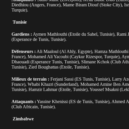
Diedhiou (Angers, France), Mame Biram Diouf (Stoke City), Is
Turquie).
Tunisie
Gardiens :
Aymen Mathlouthi (Etoile du Sahel, Tunisie), Rami Jr
(Esperance de Tunis, Tunisie).
Défenseurs :
Ali Maaloul (Al Ahly, Egypte), Hamza Mathlouthi
France), Mohamed Ali Yacoubi (Caykur Rizespor, Turquie), A
Dhaouadi (Esperance Tunis, Tunisie), Slimane Kchok (Club Athle
Tunisie), Zied Boughattas (Etoile, Tunisie).
Milieux de terrain :
Ferjani Sassi (ES Tunis, Tunisie), Larry Az
France), Whabi Khazri (Sunderland), Mohamed Amine Ben Amor (
Tunisie), Hamzir Lahmar (Etoile, Tunisie), Youssef Msakni (Le
Attaquants :
Yassine Khenissi (ES de Tunis, Tunisie), Ahmed Ak
(Club Africain, Tunisie).
Zimbabwe