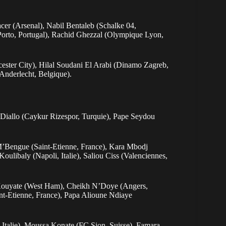
er (Arsenal), Nabil Bentaleb (Schalke 04,
Porto, Portugal), Rachid Ghezzal (Olympique Lyon,
cester City), Hilal Soudani El Arabi (Dinamo Zagreb,
Anderlecht, Belgique).
allo (Caykur Rizespor, Turquie), Pape Seydou
’Bengue (Saint-Etienne, France), Kara Mbodj
oulibaly (Napoli, Italie), Saliou Ciss (Valenciennes,
Kouyate (West Ham), Cheikh N’Doye (Angers,
nt-Etienne, France), Papa Alioune Ndiaye
 Italie), Moussa Konate (FC Sion, Suisse), Famara