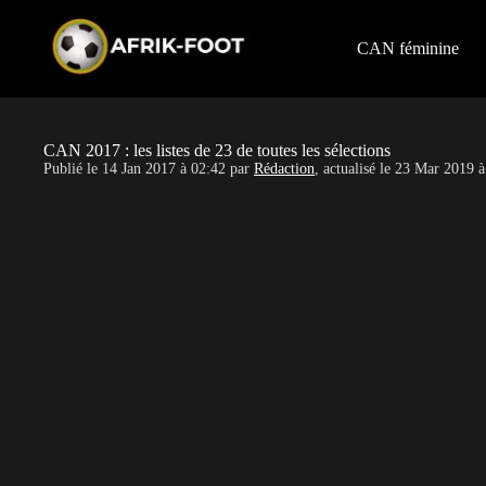
S
k
i
CAN féminine
p
t
o
c
o
CAN 2017 : les listes de 23 de toutes les sélections
n
Publié le
14 Jan 2017 à 02:42
par
Rédaction
, actualisé le
23 Mar 2019 à
t
e
n
t