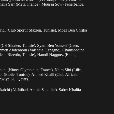
maila Sarr (Metz, France), Moussa Sow (Fenerbahce,
idi (Club Sportif Sfaxien, Tunisie), Moez Ben Chrifia
 (CS Sfaxien, Tunisie), Syam Ben Youssef (Caen,
ymmen Abdennour (Valencia, Espagne), Chamseddine
tic Bizertin, Tunisie), Hamdi Nagguez (Etoile,
ouni (Nimes Olympique, France), Naim Sliti (Lille,
Etoile, Tunisie), Ahmed Khalil (Club Africain,
khwiya SC, Qatar).
aichi (Al-Ittihad, Arabie Saoudite), Saber Khalifa