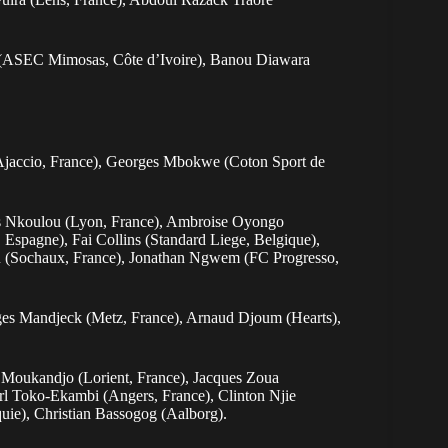
e (ASEC Mimosas, Côte d’Ivoire), Banou Diawara
Ajaccio, France), Georges Mbokwe (Coton Sport de
s Nkoulou (Lyon, France), Ambroise Oyongo
Espagne), Fai Collins (Standard Liege, Belgique),
u (Sochaux, France), Jonathan Ngwem (FC Progresso,
ges Mandjeck (Metz, France), Arnaud Djoum (Hearts),
 Moukandjo (Lorient, France), Jacques Zoua
Karl Toko-Ekambi (Angers, France), Clinton Njie
uie), Christian Bassogog (Aalborg).