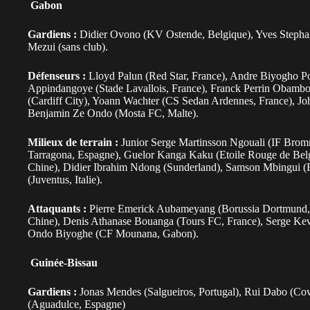
Gabon
Gardiens :
Didier Ovono (KV Ostende, Belgique), Yves Steph
Mezui (sans club).
Défenseurs :
Lloyd Palun (Red Star, France), Andre Biyogho P
Appindangoye (Stade Lavallois, France), Franck Perrin Obamb
(Cardiff City), Yoann Wachter (CS Sedan Ardennes, France), J
Benjamin Ze Ondo (Mosta FC, Malte).
Milieux de terrain :
Junior Serge Martinsson Ngouali (IF Brom
Tarragona, Espagne), Guelor Kanga Kaku (Etoile Rouge de Belg
Chine), Didier Ibrahim Ndong (Sunderland), Samson Mbingui (
(Juventus, Italie).
Attaquants :
Pierre Emerick Aubameyang (Borussia Dortmund, 
Chine), Denis Athanase Bouanga (Tours FC, France), Serge Kev
Ondo Biyoghe (CF Mounana, Gabon).
Guinée-Bissau
Gardiens :
Jonas Mendes (Salgueiros, Portugal), Rui Dabo (Cov
(Aguadulce, Espagne)