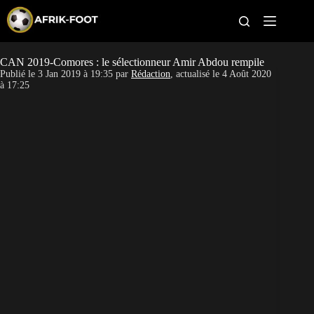
S
k
i
p
t
CAN 2019-Comores : le sélectionneur Amir Abdou rempile
CAN féminine
o
Publié le
3 Jan 2019 à 19:35
par
Rédaction
, actualisé le
4 Août 2020
c
à 17:25
o
CAN 2027
n
t
Pays
e
n
t
Clubs
Classement
Paris sportifs