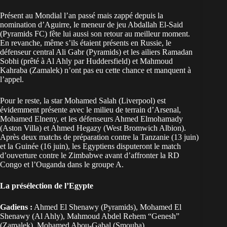
Présent au Mondial l’an passé mais zappé depuis la
nomination d’Aguirre, le meneur de jeu Abdallah El-Said
(Pyramids FC) fête lui aussi son retour au meilleur moment.
En revanche, même s’ils étaient présents en Russie, le
défenseur central Ali Gabr (Pyramids) et les ailiers Ramadan
Sobhi (prêté à Al Ahly par Huddersfield) et Mahmoud
Kahraba (Zamalek) n’ont pas eu cette chance et manquent à
l’appel.
Pour le reste, la star Mohamed Salah (Liverpool) est
évidemment présente avec le milieu de terrain d’Arsenal,
Mohamed Elneny, et les défenseurs Ahmed Elmohamady
(Aston Villa) et Ahmed Hegazy (West Bromwich Albion).
Après deux matchs de préparation contre la Tanzanie (13 juin)
et la Guinée (16 juin), les Egyptiens disputeront le match
d’ouverture contre le Zimbabwe avant d’affronter la RD
Congo et l’Ouganda dans le groupe A.
La présélection de l’Egypte
Gadiens :
Ahmed El Shenawy (Pyramids), Mohamed El
Shenawy (Al Ahly), Mahmoud Abdel Rehem “Genesh”
(Zamalek), Mohamed Abou-Gabal (Smouha)