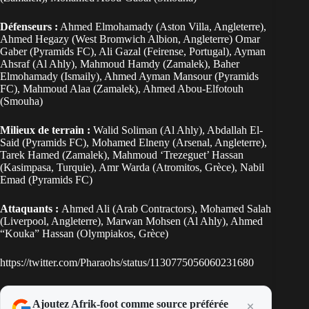
Défenseurs :
Ahmed Elmohamady (Aston Villa, Angleterre),
Ahmed Hegazy (West Bromwich Albion, Angleterre) Omar
Gaber (Pyramids FC), Ali Gazal (Feirense, Portugal), Ayman
Ahsraf (Al Ahly), Mahmoud Hamdy (Zamalek), Baher
Elmohamady (Ismaily), Ahmed Ayman Mansour (Pyramids
FC), Mahmoud Alaa (Zamalek), Ahmed Abou-Elfotouh
(Smouha)
Milieux de terrain :
Walid Soliman (Al Ahly), Abdallah El-
Said (Pyramids FC), Mohamed Elneny (Arsenal, Angleterre),
Tarek Hamed (Zamalek), Mahmoud ‘Trezeguet’ Hassan
(Kasimpasa, Turquie), Amr Warda (Atromitos, Grèce), Nabil
Emad (Pyramids FC)
Attaquants :
Ahmed Ali (Arab Contractors), Mohamed Salah
(Liverpool, Angleterre), Marwan Mohsen (Al Ahly), Ahmed
“Kouka” Hassan (Olympiakos, Grèce)
https://twitter.com/Pharaohs/status/1130775056060231680
Ajoutez Afrik-foot comme source préférée