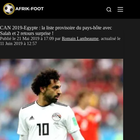
S
k
i
p
t
CAN 2019-Egypte : la liste provisoire du pays-hôte avec
CAN féminine
o
Salah et 2 retours surprise !
c
Publié le
21 Mai 2019 à 17:09
par
Romain Lantheaume
, actualisé le
o
CAN 2027
11 Juin 2019 à 12:57
n
t
Pays
e
n
t
Clubs
Classement
Paris sportifs