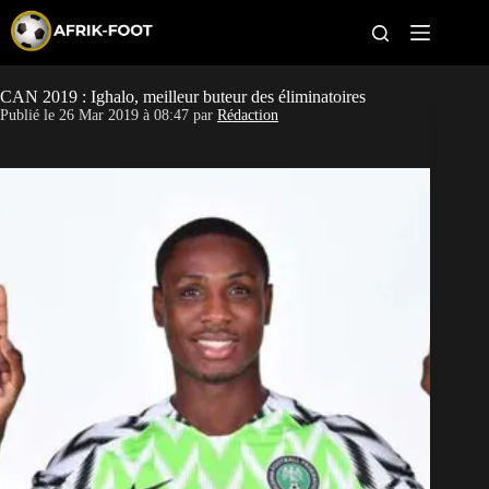
S
k
i
p
t
CAN 2019 : Ighalo, meilleur buteur des éliminatoires
CAN féminine
o
Publié le
26 Mar 2019 à 08:47
par
Rédaction
c
o
CAN 2027
n
t
Pays
e
n
t
Clubs
Classement
Paris sportifs