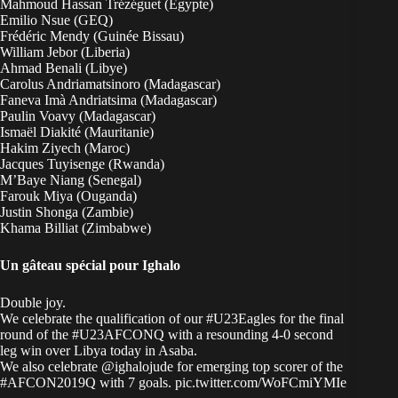
Mahmoud Hassan Trézéguet (Egypte)
Emilio Nsue (GEQ)
Frédéric Mendy (Guinée Bissau)
William Jebor (Liberia)
Ahmad Benali (Libye)
Carolus Andriamatsinoro (Madagascar)
Faneva Imà Andriatsima (Madagascar)
Paulin Voavy (Madagascar)
Ismaël Diakité (Mauritanie)
Hakim Ziyech (Maroc)
Jacques Tuyisenge (Rwanda)
M’Baye Niang (Senegal)
Farouk Miya (Ouganda)
Justin Shonga (Zambie)
Khama Billiat (Zimbabwe)
Un gâteau spécial pour Ighalo
Double joy.
We celebrate the qualification of our
#U23Eagles
for the final
round of the
#U23AFCONQ
with a resounding 4-0 second
leg win over Libya today in Asaba.
We also celebrate
@ighalojude
for emerging top scorer of the
#AFCON2019Q
with 7 goals.
pic.twitter.com/WoFCmiYMIe