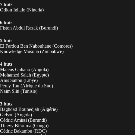
7 buts
Odion Ighalo (Nigeria)
6 buts
Fiston Abdul Razak (Burundi)
5 buts
El Fardou Ben Nabouhane (Comores)
Knowledge Musona (Zimbabwe)
4 buts
Mateus Galiano (Angola)
Mohamed Salah (Egypte)
Anis Saltou (Libye)
Percy Tau (Afrique du Sud)
Naim Sliti (Tunisie)
3 buts
Baghdad Bounedjah (Algérie)
Gelson (Angola)
Cédric Amissi (Burundi)
Thievy Bifouma (Congo)
Cédric Bakambu (RDC)