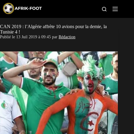
S
k
i
p
t
CAN 2019 : l’Algérie affrète 10 avions pour la demie, la
CAN féminine
o
Tunisie 4 !
c
Publié le
13 Juil 2019 à 09:45
par
Rédaction
o
CAN 2027
n
t
Pays
e
n
t
Clubs
Classement
Paris sportifs