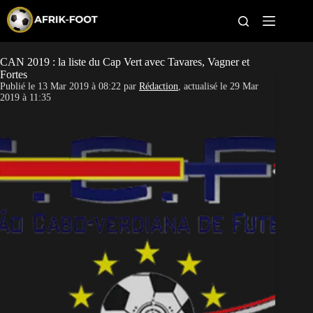
S
k
i
p
t
CAN 2019 : la liste du Cap Vert avec Tavares, Vagner et
CAN féminine
o
Fortes
c
Publié le
13 Mar 2019 à 08:22
par
Rédaction
, actualisé le
29 Mar
o
CAN 2027
2019 à 11:35
n
t
Pays
e
n
t
Clubs
Classement
Paris sportifs