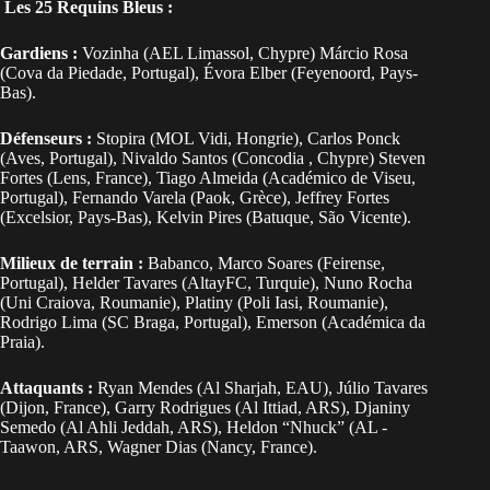
Les 25 Requins Bleus :
Gardiens :
Vozinha (AEL Limassol, Chypre) Márcio Rosa
(Cova da Piedade, Portugal), Évora Elber (Feyenoord, Pays-
Bas).
Défenseurs :
Stopira (MOL Vidi, Hongrie), Carlos Ponck
(Aves, Portugal), Nivaldo Santos (Concodia , Chypre) Steven
Fortes (Lens, France), Tiago Almeida (Académico de Viseu,
Portugal), Fernando Varela (Paok, Grèce), Jeffrey Fortes
(Excelsior, Pays-Bas), Kelvin Pires (Batuque, São Vicente).
Milieux de terrain :
Babanco, Marco Soares (Feirense,
Portugal), Helder Tavares (AltayFC, Turquie), Nuno Rocha
(Uni Craiova, Roumanie), Platiny (Poli Iasi, Roumanie),
Rodrigo Lima (SC Braga, Portugal), Emerson (Académica da
Praia).
Attaquants :
Ryan Mendes (Al Sharjah, EAU), Júlio Tavares
(Dijon, France), Garry Rodrigues (Al Ittiad, ARS), Djaniny
Semedo (Al Ahli Jeddah, ARS), Heldon “Nhuck” (AL -
Taawon, ARS, Wagner Dias (Nancy, France).