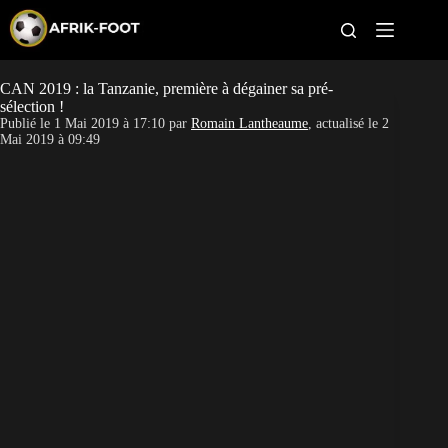
S
k
i
p
t
CAN 2019 : la Tanzanie, première à dégainer sa pré-
CAN féminine
o
sélection !
c
Publié le
1 Mai 2019 à 17:10
par
Romain Lantheaume
, actualisé le
2
o
CAN 2027
Mai 2019 à 09:49
n
t
Pays
e
n
t
Clubs
Classement
Paris sportifs