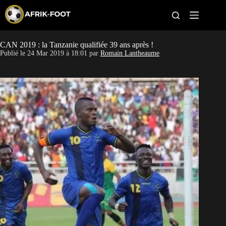
S
k
i
p
t
CAN 2019 : la Tanzanie qualifiée 39 ans après !
CAN féminine
o
Publié le
24 Mar 2019 à 18:01
par
Romain Lantheaume
c
o
CAN 2027
n
t
Pays
e
n
t
Clubs
Classement
Paris sportifs