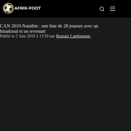
S
k
i
p
t
CAN 2019-Namibie : une liste de 28 joueurs avec un
CAN féminine
o
binational et un revenant
c
Publié le
5 Juin 2019 à 13:59
par
Romain Lantheaume
o
CAN 2027
n
t
Pays
e
n
t
Clubs
Classement
Paris sportifs