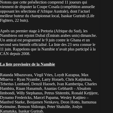
Notons que cette présélection comprend 11 joueurs qui
viennent de disputer la Coupe Cosafa (compétition annuelle
opposant les sélections d’Afrique Australe), dont l’actuel
meilleur buteur du championnat local, Isaskar Gurirab (Life
Fighters, 22 buts).
Après un premier stage à Pretoria (Afrique du Sud), les
Namibiens ont rejoint Dubaï (Émirats arabes unis) dimanche.
Un amical est programmé le 9 juin contre le Ghana et un
second sera bientôt officialisé. La liste des 23 sera connue le
11 juin. Rappelons que la Namibie n’avait plus participé à la
CAN depuis 2008.
La liste provisoire de la Namibie
Ratanda Mbazuvara, Virgil Vries, Loydt Kazapua, Max
Mbaeva – Ryan Nyambe, Larry Horaeb, Chris Katjiukua,
Teberius Lombard, Denzil Haoseb, Ivan Kamberipa, Charles
Hambira, Riaan Hanamub, Ananias Gebhardt – Absalom
Iimbondi, Willy Stephanus, Petrus Shitembi, Ronald Ketjijere,
Dynamo Fredericks, Marcel Papama, Wesley Katjiteo –
Manfred Starke, Benjamen Nenkavu, Deon Hotto, Itamunua
Keimuine, Benson Shilongo, Peter Shalulile, Joslyn
Kamatuka, Isaskar Gurirab.