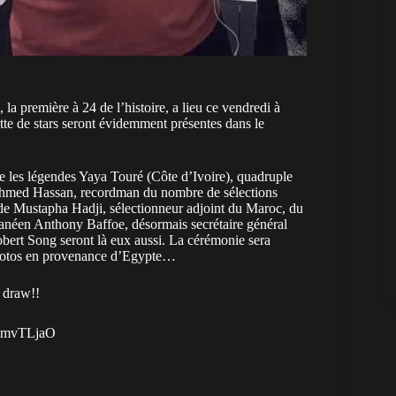
 la première à 24 de l’histoire, a lieu ce vendredi à
te de stars seront évidemment présentes dans le
e les légendes Yaya Touré (Côte d’Ivoire), quadruple
t Ahmed Hassan, recordman du nombre de sélections
 de Mustapha Hadji, sélectionneur adjoint du Maroc, du
hanéen Anthony Baffoe, désormais secrétaire général
bert Song seront là eux aussi. La cérémonie sera
photos en provenance d’Egypte…
draw!!
TsmvTLjaO