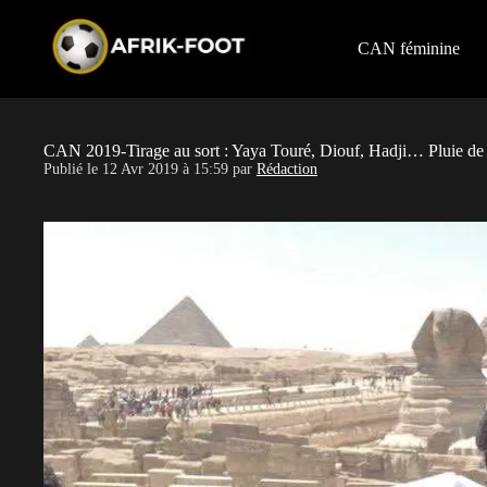
S
k
i
CAN féminine
p
t
o
c
o
CAN 2019-Tirage au sort : Yaya Touré, Diouf, Hadji… Pluie de s
n
Publié le
12 Avr 2019 à 15:59
par
Rédaction
t
e
n
t