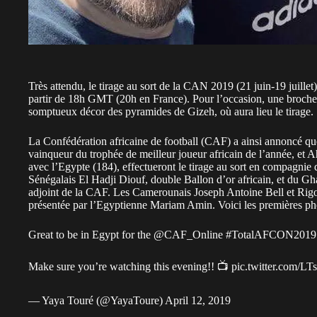
Très attendu, le tirage au sort de la CAN 2019 (21 juin-19 juillet),
partir de 18h GMT (20h en France). Pour l’occasion, une brochet
somptueux décor des pyramides de Gizeh, où aura lieu le tirage.
La Confédération africaine de football (CAF) a ainsi annoncé qu
vainqueur du trophée de meilleur joueur africain de l’année, e
avec l’Egypte (184), effectueront le tirage au sort en compagnie
Sénégalais El Hadji Diouf, double Ballon d’or africain, et du G
adjoint de la CAF. Les Camerounais Joseph Antoine Bell et Rigo
présentée par l’Egyptienne Mariam Amin. Voici les premières 
Great to be in Egypt for the
@CAF_Online
#TotalAFCON2019
Make sure you’re watching this evening!! 📺
pic.twitter.com/L
— Yaya Touré (@YayaToure)
April 12, 2019