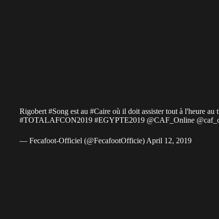
Rigobert
#Song
est au
#Caire
où il doit assister tout à l'heure au
#TOTALAFCON2019
#EGYPTE2019
@CAF_Online
@caf_
— Fecafoot-Officiel (@FecafootOfficie)
April 12, 2019