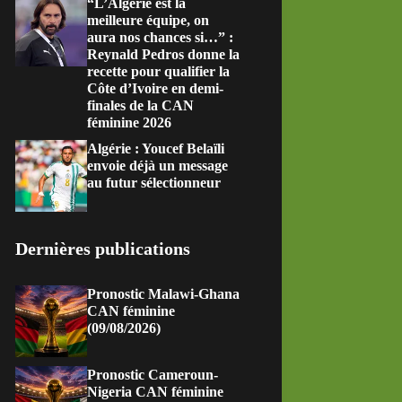
“L’Algérie est la
meilleure équipe, on
aura nos chances si…” :
Reynald Pedros donne la
recette pour qualifier la
Côte d’Ivoire en demi-
finales de la CAN
féminine 2026
Algérie : Youcef Belaïli
envoie déjà un message
au futur sélectionneur
Dernières publications
Pronostic Malawi-Ghana
CAN féminine
(09/08/2026)
Pronostic Cameroun-
Nigeria CAN féminine