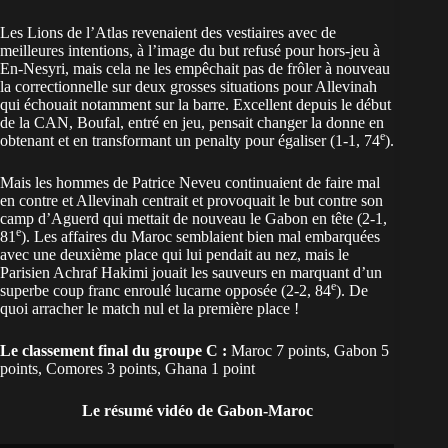
Les Lions de l’Atlas revenaient des vestiaires avec de
meilleures intentions, à l’image du but refusé pour hors-jeu à
En-Nesyri, mais cela ne les empêchait pas de frôler à nouveau
la correctionnelle sur deux grosses situations pour Allevinah
qui échouait notamment sur la barre. Excellent depuis le début
de la CAN, Boufal, entré en jeu, pensait changer la donne en
e
obtenant et en transformant un penalty pour égaliser (1-1, 74
).
Mais les hommes de Patrice Neveu continuaient de faire mal
en contre et Allevinah centrait et provoquait le but contre son
camp d’Aguerd qui mettait de nouveau le Gabon en tête (2-1,
e
81
). Les affaires du Maroc semblaient bien mal embarquées
avec une deuxième place qui lui pendait au nez, mais le
Parisien Achraf Hakimi jouait les sauveurs en marquant d’un
e
superbe coup franc enroulé lucarne opposée (2-2, 84
). De
quoi arracher le match nul et la première place !
Le classement final du groupe C :
Maroc 7 points, Gabon 5
points, Comores 3 points, Ghana 1 point
Le résumé vidéo de Gabon-Maroc