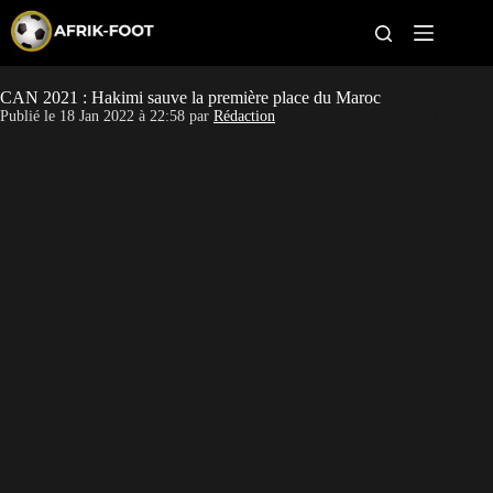
S
k
i
p
t
CAN 2021 : Hakimi sauve la première place du Maroc
CAN féminine
o
Publié le
18 Jan 2022 à 22:58
par
Rédaction
c
o
CAN 2027
n
t
Pays
e
n
t
Clubs
Classement
Paris sportifs