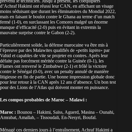
prévenu le technicien. Jusqu’à présent, les coéquipiers
d’Achraf Hakimi ont réussi leur CAN, en affichant un visage
moins séduisant que durant les éliminatoires du Mondial 2022,
mais en faisant le boulot contre le Ghana au terme d’un match
fermé (1-0), en surclassant les Comores malgré un énorme
manque d’efficacité (2-0) puis en évitant in extremis la
mauvaise surprise contre le Gabon (2-2).
Particulièrement solide, la défense marocaine va être mis à
l’épreuve par des Malawites qualifiés de «
petits lapins
» par
Vahid et capables de vite se projeter en contres. Après leur
défaite pas forcément méritée contre la Guinée (0-1), les
Flames ont renversé le Zimbabwe (2-1) et frôlé la victoire
contre le Sénégal (0-0), avec un penalty annulé de manière
litigieuse en fin de partie. Une bonne impression globale donc
pour leur retour à la CAN après 12 ans d’absence. Un bon test
pour des Lions de l’Atlas qui doivent monter en puissance.
Les compos probables de Maroc – Malawi :
Maroc :
Bounou – Hakimi, Saïss, Aguerd, Masina – Ounahi,
Amrabat, Amallah, – Tissoudali, En-Nesyri, Boufal.
Ménagé ces derniers jours à l’entraînement, Achraf Hakimi a