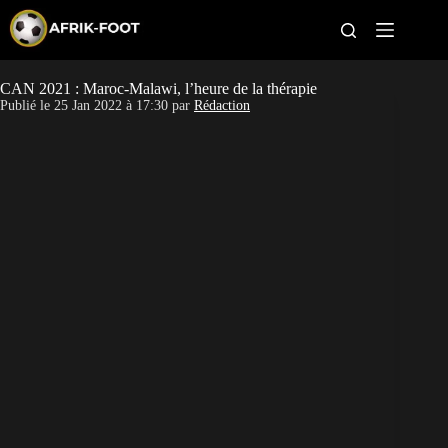
S
k
i
p
t
CAN 2021 : Maroc-Malawi, l’heure de la thérapie
CAN féminine
o
Publié le
25 Jan 2022 à 17:30
par
Rédaction
c
o
CAN 2027
n
t
Pays
e
n
t
Clubs
Classement
Paris sportifs