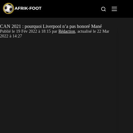
S
k
i
p
t
CAN 2021 : pourquoi Liverpool n’a pas honoré Mané
CAN féminine
o
Publié le
19 Fév 2022 à 18:15
par
Rédaction
, actualisé le
22 Mar
c
2022 à 14:27
o
CAN 2027
n
t
Pays
e
n
t
Clubs
Classement
Paris sportifs