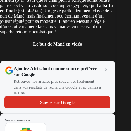
Anfield (3-1). Sauf que le champion d’Afrique aurait refusé
par respect vis-à-vis de son coéquipier égyptien, qu’il a
battu
en finale
(0-0, 4-2 tab). Un geste particulièrement classe de la
part de Mané, mais finalement peu étonnant venant d’un
joueur réputé pour sa modestie. L’ancien Messin a régalé
d’une autre manière face aux Canaries en inscrivant un
superbe retourné acrobatique !
Le but de Mané en vidéo
Ajoutez Afrik-foot comme source préférée
sur Google
Retrouvez nos articles plus souvent et facilement
dans vos résultats de recherche Google et actualités à
la Une.
Suivre sur Google
Suivez-nous sur :