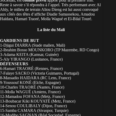
Sociedad, est
comme prévu
appelé pour la première fois.
Reste à savoir s’il répondra à l’appel. Très performant avec Al
Ahly, le milieu de terrain Aliou Dieng est lui aussi convoqué
aux côtés des têtes d’affiche Diadie Samassekou, Amadou
Haïdara, Hamari Traoré, Molla Wagué et El-Bilal Touré.
La liste du Mali
GARDIENS DE BUT
1-Djigui DIARRA (Stade malien, Mali)
2-Ibrahim Bosso MOUNKORO (TP Mazembe, RD Congo)
3-Adama KEITA (Kamsar, Guinée)
5-Aly YIRANGO (Lusitanos, France)
DÉFENSEURS
6-Hamari TRAORÉ (Rennes, France)
7-Falaye SACKO (Victoria Guimares, Portugal)
8-Massadio HAIDARA (RC Lens, France)
9-Youssouf KONÉ (Elche, Espagne)
10-Charles TRAORÉ (Nantes, France)
11-Molla WAGUÉ (Amiens, France)
12-Mamadou FOFANA (Metz, France)
13-Boubacar Kiki KOUYATÉ (Metz, France)
14-Senou COULIBALY (Dijon, France)
15-Samba CAMARA (Sivaspor, Turquie)
16-Modibo SAGNAN (Réal Sociedad, Espagne)