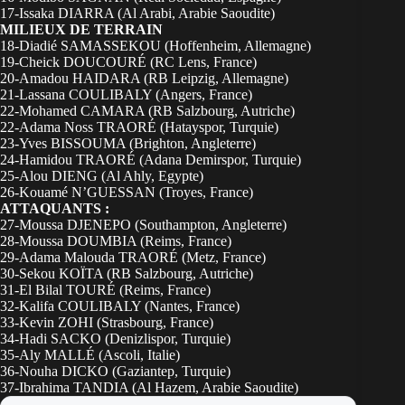
17-Issaka DIARRA (Al Arabi, Arabie Saoudite)
MILIEUX DE TERRAIN
18-Diadié SAMASSEKOU (Hoffenheim, Allemagne)
19-Cheick DOUCOURÉ (RC Lens, France)
20-Amadou HAIDARA (RB Leipzig, Allemagne)
21-Lassana COULIBALY (Angers, France)
22-Mohamed CAMARA (RB Salzbourg, Autriche)
22-Adama Noss TRAORÉ (Hatayspor, Turquie)
23-Yves BISSOUMA (Brighton, Angleterre)
24-Hamidou TRAORÉ (Adana Demirspor, Turquie)
25-Alou DIENG (Al Ahly, Egypte)
26-Kouamé N’GUESSAN (Troyes, France)
ATTAQUANTS :
27-Moussa DJENEPO (Southampton, Angleterre)
28-Moussa DOUMBIA (Reims, France)
29-Adama Malouda TRAORÉ (Metz, France)
30-Sekou KOÏTA (RB Salzbourg, Autriche)
31-El Bilal TOURÉ (Reims, France)
32-Kalifa COULIBALY (Nantes, France)
33-Kevin ZOHI (Strasbourg, France)
34-Hadi SACKO (Denizlispor, Turquie)
35-Aly MALLÉ (Ascoli, Italie)
36-Nouha DICKO (Gaziantep, Turquie)
37-Ibrahima TANDIA (Al Hazem, Arabie Saoudite)