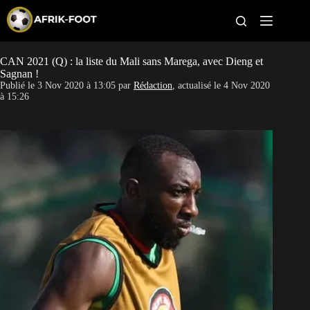
S
k
i
p
t
CAN 2021 (Q) : la liste du Mali sans Marega, avec Dieng et
CAN féminine
o
Sagnan !
c
Publié le
3 Nov 2020 à 13:05
par
Rédaction
, actualisé le
4 Nov 2020
o
CAN 2027
à 15:26
n
t
Pays
e
n
t
Clubs
Classement
Paris sportifs