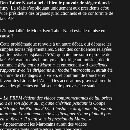
Ben Taher Nasri a bel et bien le pouvoir de siéger dans le
jury
. La règle s’appliquant uniquement aux présidents et/ou
vice-présidents des organes juridictionnels et de conformité de
la CAF.
L’impartialité de Moez Ben Taher Nasri est-elle remise en
cause ?
Cette problématique renvoie à un autre débat, qui dépasse les
simples textes réglementaires. Selon des confidences relayées
par le média sénégalais
iGFM
, qui cite une source proche de
la CAF ayant requis l’anonymat, le dirigeant tunisien, décrit
comme
« fréquent au Maroc »
et entretenant
« d’excellents
rapports avec les dirigeants du football marocain »
, aurait été
victime de chantages à la vidéo, et contraint de trancher en
faveur des Lions de l’Atlas. Des accusations graves à prendre
avec des pincettes en l’absence de preuves à ce stade.
« La FRFM détient des vidéos compromettantes de lui, prises
lors de son séjour au royaune chérifien pendant la Coupe
d’Afrique des Nations 2025. L’instance dirigeante du football
marocain l’avait menacé de les divulguer s’il ne plaidait pas
en sa faveur. Il a agi sous la pression du Maroc. »
▫️ Apparemment les Marocains aurait des vidéos
compromettante contre Moez ben tahar Nasri .