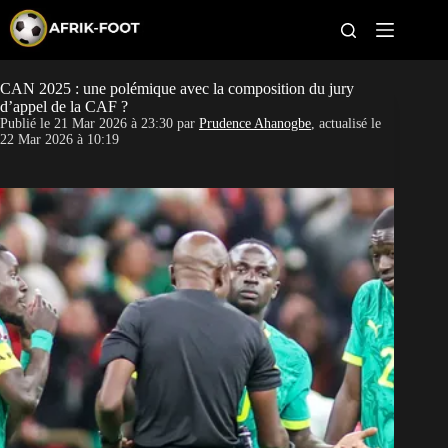
S
k
i
p
t
CAN 2025 : une polémique avec la composition du jury
CAN féminine
o
d’appel de la CAF ?
c
Publié le
21 Mar 2026 à 23:30
par
Prudence Ahanogbe
, actualisé le
o
CAN 2027
22 Mar 2026 à 10:19
n
t
Pays
e
n
t
Clubs
Classement
Paris sportifs