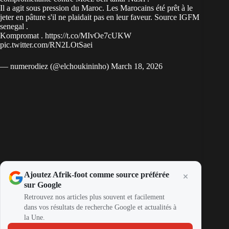
Il a agit sous pression du Maroc. Les Marocains été prêt à le
jeter en pâture s'il ne plaidait pas en leur faveur. Source IGFM
senegal .
Kompromat .
https://t.co/MIvOe7cUKW
pic.twitter.com/RN2LOtSaei
— numerodiez (@elchoukininho)
March 18, 2026
Ajoutez Afrik-foot comme source préférée
sur Google
Retrouvez nos articles plus souvent et facilement
dans vos résultats de recherche Google et actualités à
la Une.