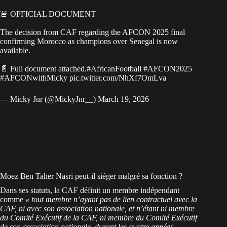
🚨 OFFICIAL DOCUMENT
The decision from CAF regarding the AFCON 2025 final
confirming Morocco as champions over Senegal is now
available.
📄 Full document attached.
#AfricanFootball
#AFCON2025
#AFCONwithMicky
pic.twitter.com/NhXf7OmLva
— Micky Jnr (@MickyJnr__)
March 19, 2026
Moez Ben Taher Nasri peut-il siéger malgré sa fonction ?
Dans ses statuts, la CAF définit un membre indépendant
comme
« tout membre n’ayant pas de lien contractuel avec la
CAF, ni avec son association nationale, et n’étant ni membre
du Comité Exécutif de la CAF, ni membre du Comité Exécutif
de son association nationale, durant les quatre années