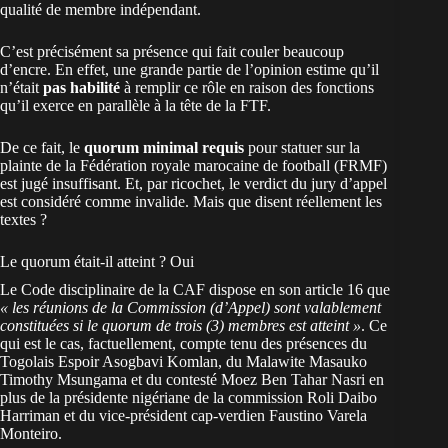
qualité de membre indépendant.
C’est précisément sa présence qui fait couler beaucoup
d’encre. En effet, une grande partie de l’opinion estime qu’il
n’était
pas habilité
à remplir ce rôle en raison des fonctions
qu’il exerce en parallèle à la tête de la FTF.
De ce fait, le
quorum minimal requis
pour statuer sur la
plainte de la Fédération royale marocaine de football (FRMF)
est jugé insuffisant. Et, par ricochet, le verdict du jury d’appel
est considéré comme invalide. Mais que disent réellement les
textes ?
Le quorum était-il atteint ? Oui
Le Code disciplinaire de la CAF dispose en son article 16 que
« les réunions de la Commission (d’Appel) sont valablement
constituées si le quorum de trois (3) membres est atteint »
. Ce
qui est le cas, factuellement, compte tenu des présences du
Togolais Espoir Asogbavi Komlan, du Malawite Masauko
Timothy Msungama et du contesté Moez Ben Tahar Nasri en
plus de la présidente nigériane de la commission Roli Daibo
Harriman et du vice-président cap-verdien Faustino Varela
Monteiro.