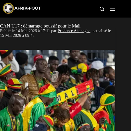
S
k
i
p
t
CAN U17 : démarrage poussif pour le Mali
CAN féminine
o
Publié le
14 Mai 2026 à 17:11
par
Prudence Ahanogbe
, actualisé le
c
15 Mai 2026 à 09:48
o
CAN 2027
n
t
Pays
e
n
t
Clubs
Classement
Paris sportifs