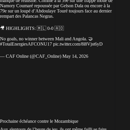
manqué de réalisme. Comme à la 39e sur une frappe molle de
Namory Coumaré repoussée par Gelson Dala ou encore à la
79e sur un loupé d’Abdoulaye Touré toujours face au dernier
rempart des Palancas Negras.
🎥 HIGHLIGHTS: 🇲🇱 0-0 🇦🇴
No goals, no winner between Mali and Angola. 🤝
#TotalEnergiesAFCONU17
pic.twitter.com/8l8Vjst6yD
— CAF Online (@CAF_Online)
May 14, 2026
Prochaine échéance contre le Mozambique
Aux alentours de l’heure de jeu, ils ont même failli se faire