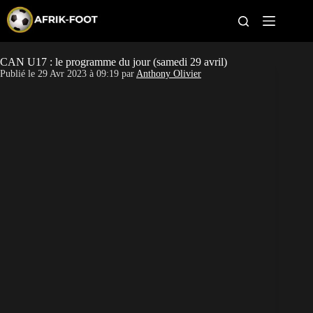
S
k
i
p
t
CAN U17 : le programme du jour (samedi 29 avril)
CAN féminine
o
Publié le
29 Avr 2023 à 09:19
par
Anthony Olivier
c
o
CAN 2027
n
t
Pays
e
n
t
Clubs
Classement
Paris sportifs