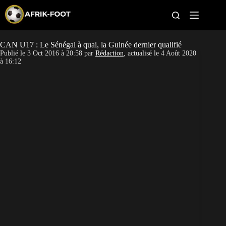
S
k
i
p
t
CAN U17 : Le Sénégal à quai, la Guinée dernier qualifié
CAN féminine
o
Publié le
3 Oct 2016 à 20:58
par
Rédaction
, actualisé le
4 Août 2020
c
à 16:12
o
CAN 2027
n
t
Pays
e
n
t
Clubs
Classement
Paris sportifs