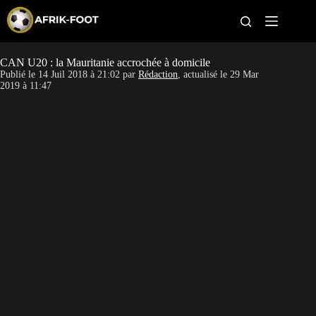
S
k
i
p
t
CAN U20 : la Mauritanie accrochée à domicile
CAN féminine
o
Publié le
14 Juil 2018 à 21:02
par
Rédaction
, actualisé le
29 Mar
c
2019 à 11:47
o
CAN 2027
n
t
Pays
e
n
t
Clubs
Classement
Paris sportifs