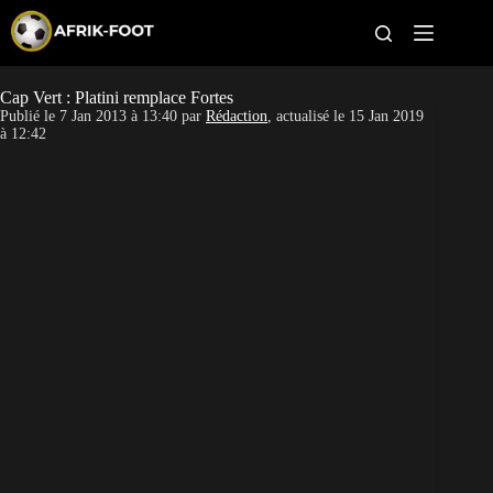
S
k
i
p
t
Cap Vert : Platini remplace Fortes
CAN féminine
o
Publié le
7 Jan 2013 à 13:40
par
Rédaction
, actualisé le
15 Jan 2019
c
à 12:42
o
CAN 2027
n
t
Pays
e
n
t
Clubs
Classement
Paris sportifs