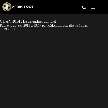
S
k
i
p
t
CHAN 2014 : Le calendrier complet
CAN féminine
o
Publié le
20 Sep 2013 à 13:17
par
Rédaction
, actualisé le
15 Jan
c
2019 à 12:01
o
CAN 2027
n
t
Pays
e
n
t
Clubs
Classement
Paris sportifs