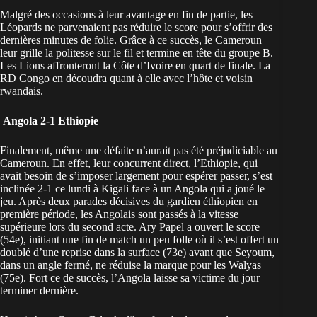
Malgré des occasions à leur avantage en fin de partie, les
Léopards ne parvenaient pas réduire le score pour s’offrir des
dernières minutes de folie. Grâce à ce succès, le Cameroun
leur grille la politesse sur le fil et termine en tête du groupe B.
Les Lions affronteront la Côte d’Ivoire en quart de finale. La
RD Congo en découdra quant à elle avec l’hôte et voisin
rwandais.
Angola 2-1 Ethiopie
Finalement, même une défaite n’aurait pas été préjudiciable au
Cameroun. En effet, leur concurrent direct, l’Ethiopie, qui
avait besoin de s’imposer largement pour espérer passer, s’est
inclinée 2-1 ce lundi à Kigali face à un Angola qui a joué le
jeu. Après deux parades décisives du gardien éthiopien en
première période, les Angolais sont passés à la vitesse
supérieure lors du second acte. Ary Papel a ouvert le score
(54e), initiant une fin de match un peu folle où il s’est offert un
doublé d’une reprise dans la surface (73e) avant que Seyoum,
dans un angle fermé, ne réduise la marque pour les Walyas
(75e). Fort ce de succès, l’Angola laisse sa victime du jour
terminer dernière.