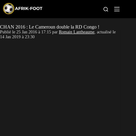
S
k
i
p
t
CHAN 2016 : Le Cameroun double la RD Congo !
CAN féminine
o
Publié le
25 Jan 2016 à 17:15
par
Romain Lantheaume
, actualisé le
c
14 Jan 2019 à 23:30
o
CAN 2027
n
t
Pays
e
n
t
Clubs
Classement
Paris sportifs