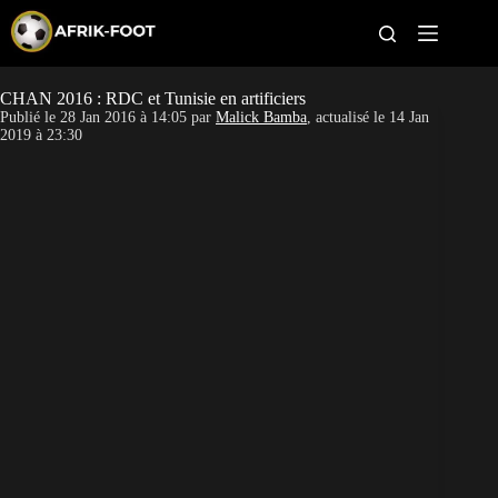
S
k
i
p
t
CHAN 2016 : RDC et Tunisie en artificiers
CAN féminine
o
Publié le
28 Jan 2016 à 14:05
par
Malick Bamba
, actualisé le
14 Jan
c
2019 à 23:30
o
CAN 2027
n
t
Pays
e
n
t
Clubs
Classement
Paris sportifs