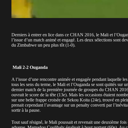
Derniers à entrer en lice dans ce CHAN 2016, le Mali et l’Ougand
l’issue d’un match animé et engagé. Les deux sélections sont de
du Zimbabwe un peu plus tôt (1-0).
Mali 2-2 Ouganda
A l’issue d’une rencontre animée et engagée pendant laquelle le
tous les sens du terme, le Mali et l’Ouganda se sont quittés sur u
dernier match de la première journée de groupes du CHAN 2016
ouvrait le score de la tête (13e). Mais les occasions étaient nombr
sur une belle frappe croisée de Sekou Koita (24e), trouvé en plei
prenait cependant l’avantage sur un penalty converti par l’inévitab
sortir à la pause.
Tout sauf résigné, le Mali poussait et revenait une deuxième fois d
adverse, Mamadou Coulibaly égalisait à bout portant (60e). Au co