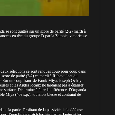
a se sont quittés sur un score de parité (2-2) mardi à
vancées en tête du groupe D par la Zambie, victorieuse
s deux sélections se sont rendues coup pour coup dans
n score de parité (2-2) ce mardi à Rubavu lors du
. Sur un coup-franc de Faruk Miya, Joseph Ochaya
euses et les Aigles locaux ne tardaient pas à égaliser
ne surface. Déterminé à faire la différence, l’Ouganda
le Miya (40e s.p.), toutefois blessé et contraint de
ans la partie. Profitant de la passivité de la défense
urs d’une fin de match hachée par les fautes et les