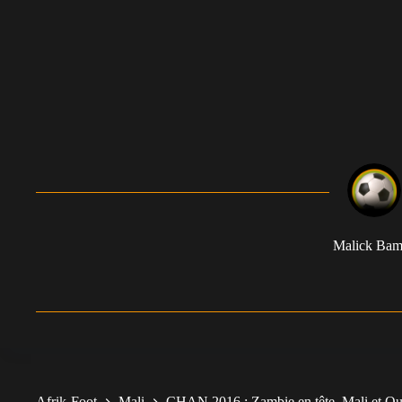
Malick Ba
Afrik-Foot
Mali
CHAN 2016 : Zambie en tête, Mali et Ou