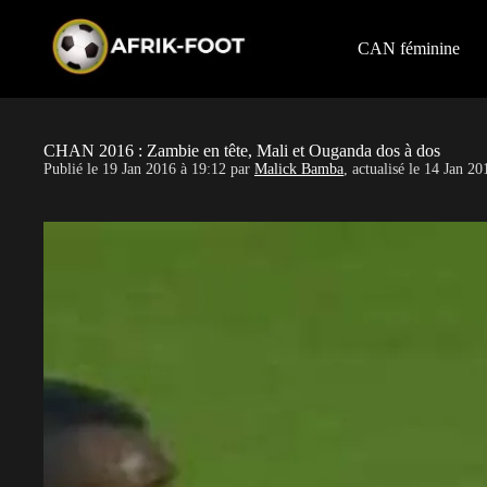
S
k
i
CAN féminine
p
t
o
c
o
CHAN 2016 : Zambie en tête, Mali et Ouganda dos à dos
n
Publié le
19 Jan 2016 à 19:12
par
Malick Bamba
, actualisé le
14 Jan 20
t
e
n
t