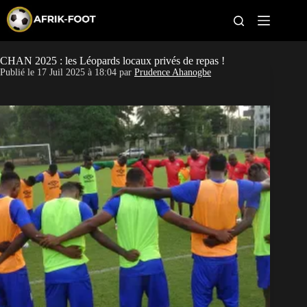
S
k
i
p
t
CHAN 2025 : les Léopards locaux privés de repas !
CAN féminine
o
Publié le
17 Juil 2025 à 18:04
par
Prudence Ahanogbe
c
o
CAN 2027
n
t
Pays
e
n
t
Clubs
Classement
Paris sportifs