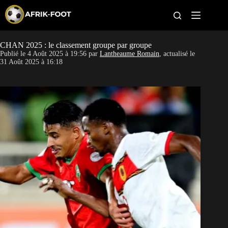
S
k
i
p
t
CHAN 2025 : le classement groupe par groupe
CAN féminine
o
Publié le
4 Août 2025 à 19:56
par
Lantheaume Romain
, actualisé le
c
31 Août 2025 à 16:18
o
CAN 2027
n
t
Pays
e
n
t
Clubs
Classement
Paris sportifs