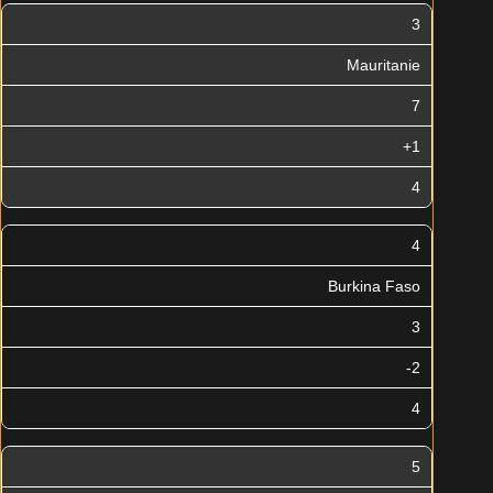
3
Mauritanie
7
+1
4
4
Burkina Faso
3
-2
4
5