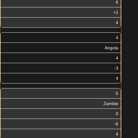
6
+1
4
4
Angola
4
-3
4
5
Zambie
0
-6
4