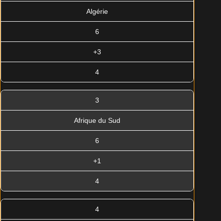
Algérie
6
+3
4
3
Afrique du Sud
6
+1
4
4