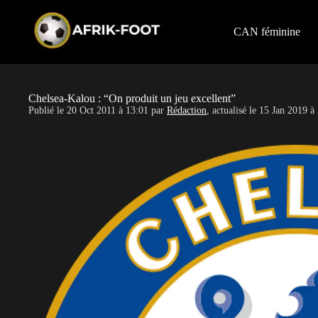
S
k
i
CAN féminine
p
t
o
c
o
Chelsea-Kalou : “On produit un jeu excellent”
n
Publié le
20 Oct 2011 à 13:01
par
Rédaction
, actualisé le
15 Jan 2019 à
t
e
n
t