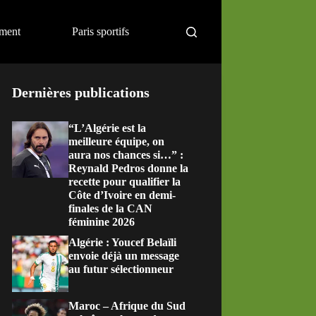
ement
Paris sportifs
Dernières publications
“L’Algérie est la
meilleure équipe, on
aura nos chances si…” :
Reynald Pedros donne la
recette pour qualifier la
Côte d’Ivoire en demi-
finales de la CAN
féminine 2026
Algérie : Youcef Belaïli
envoie déjà un message
au futur sélectionneur
Maroc – Afrique du Sud