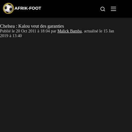
S
k
i
p
t
Chelsea : Kalou veut des garanties
CAN féminine
o
Publié le
20 Oct 2011 à 18:04
par
Malick Bamba
, actualisé le
15 Jan
c
2019 à 13:40
o
CAN 2027
n
t
Pays
e
n
t
Clubs
Classement
Paris sportifs