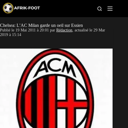
S
k
i
p
t
Chelsea: L’AC Milan garde un oeil sur Essien
CAN féminine
o
Publié le
19 Mai 2011 à 20:01
par
Rédaction
, actualisé le
29 Mar
c
2019 à 15:14
o
CAN 2027
n
t
Pays
e
n
t
Clubs
Classement
Paris sportifs