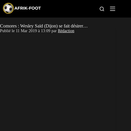
S
k
i
p
t
Comores : Wesley Saïd (Dijon) se fait désirer…
CAN féminine
o
Publié le
11 Mar 2019 à 13:09
par
Rédaction
c
o
CAN 2027
n
t
Pays
e
n
t
Clubs
Classement
Paris sportifs