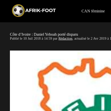
S
k
i
CAN féminine
p
t
o
c
o
Côte d’Ivoire : Daniel Yeboah porté disparu
n
Publié le
10 Juil 2018 à 14:59
par
Rédaction
, actualisé le
2 Avr 2019 à 
t
e
n
t