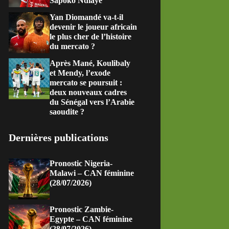
Sapoko Ndiaye
Yan Diomandé va-t-il
devenir le joueur africain
le plus cher de l’histoire
du mercato ?
Après Mané, Koulibaly
et Mendy, l’exode
mercato se poursuit :
deux nouveaux cadres
du Sénégal vers l’Arabie
saoudite ?
Dernières publications
Pronostic Nigeria-
Malawi – CAN féminine
(28/07/2026)
Pronostic Zambie-
Egypte – CAN féminine
(28/07/2026)