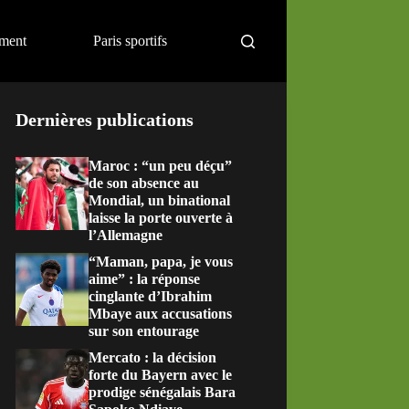
ement
Paris sportifs
Dernières publications
Maroc : “un peu déçu”
de son absence au
Mondial, un binational
laisse la porte ouverte à
l’Allemagne
“Maman, papa, je vous
aime” : la réponse
cinglante d’Ibrahim
Mbaye aux accusations
sur son entourage
Mercato : la décision
forte du Bayern avec le
prodige sénégalais Bara