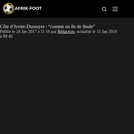
S
k
i
p
t
Côte d’Ivoire-Dussuyer : “comme un 8e de finale”
CAN féminine
o
Publié le
24 Jan 2017 à 11:16
par
Rédaction
, actualisé le
15 Jan 2019
c
à 09:48
o
CAN 2027
n
t
Pays
e
n
t
Clubs
Classement
Paris sportifs