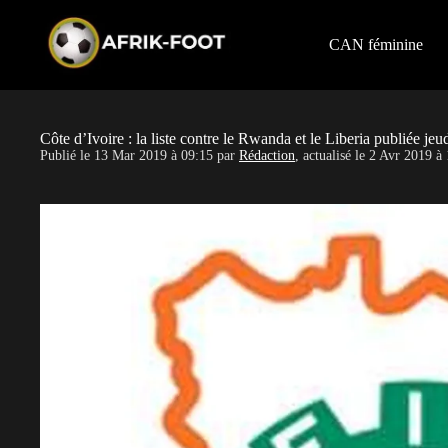
S
k
i
CAN féminine
p
t
o
c
o
Côte d’Ivoire : la liste contre le Rwanda et le Liberia publiée jeu
n
Publié le
13 Mar 2019 à 09:15
par
Rédaction
, actualisé le
2 Avr 2019 à 
t
e
n
t