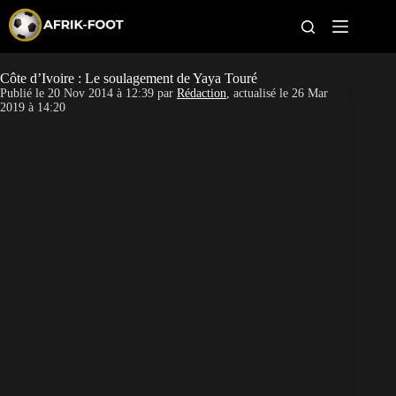
S
k
i
p
t
Côte d’Ivoire : Le soulagement de Yaya Touré
CAN féminine
o
Publié le
20 Nov 2014 à 12:39
par
Rédaction
, actualisé le
26 Mar
c
2019 à 14:20
o
CAN 2027
n
t
Pays
e
n
t
Clubs
Classement
Paris sportifs