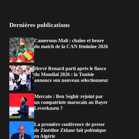
Dernières publications
Cameroun-Mali : chaîne et heure
du match de la CAN féminine 2026
Hervé Renard parti après le fiasco
du Mondial 2026 : la Tunisie
annonce son nouveau sélectionneur
Mercato : Ben Seghir rejoint par
un compatriote marocain au Bayer
Leverkusen ?
La première conférence de presse
de Zinédine Zidane fait polémique
en Algérie